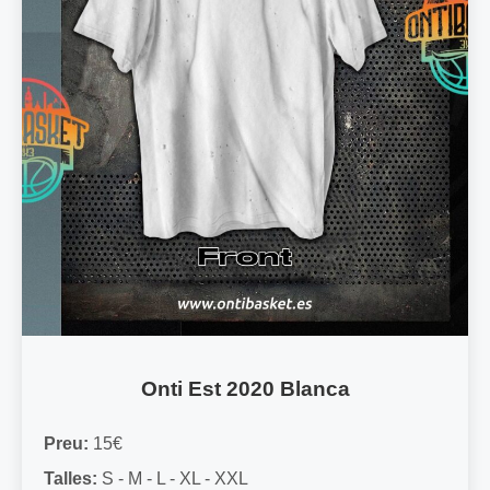
Onti Est 2020 Blanca
Preu:
15€
Talles:
S - M - L - XL - XXL