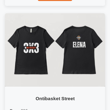
Ontibasket Street