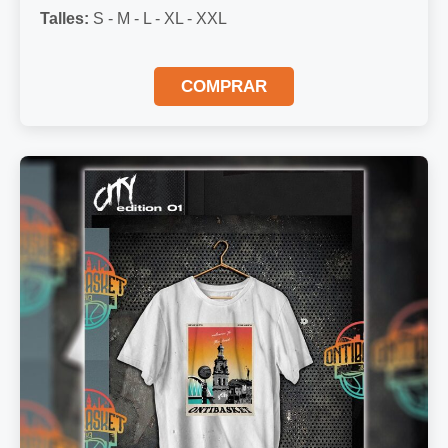
Talles:
S - M - L - XL - XXL
COMPRAR