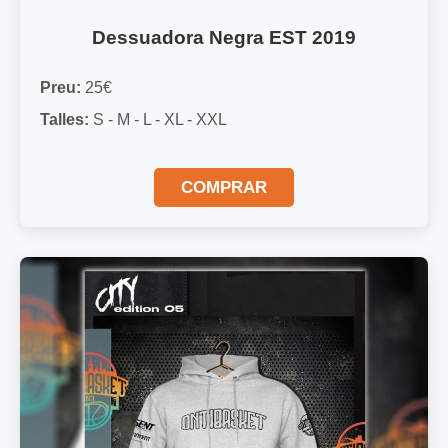
Dessuadora Negra EST 2019
Preu:
25€
Talles:
S - M - L - XL - XXL
COMPRAR