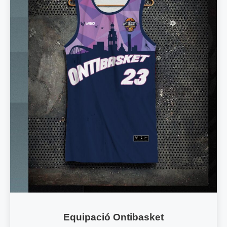
Equipació Ontibasket