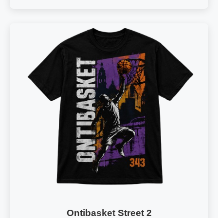
Ontibasket Street 2