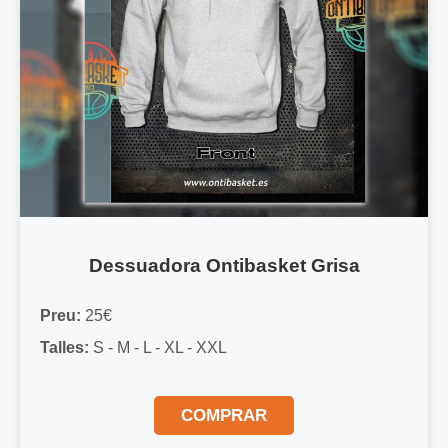
Dessuadora Ontibasket Grisa
Preu:
25€
Talles:
S - M - L - XL - XXL
COMPRAR