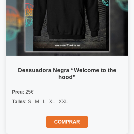
Dessuadora Negra “Welcome to the
hood”
Preu:
25€
Talles:
S - M - L - XL - XXL
COMPRAR