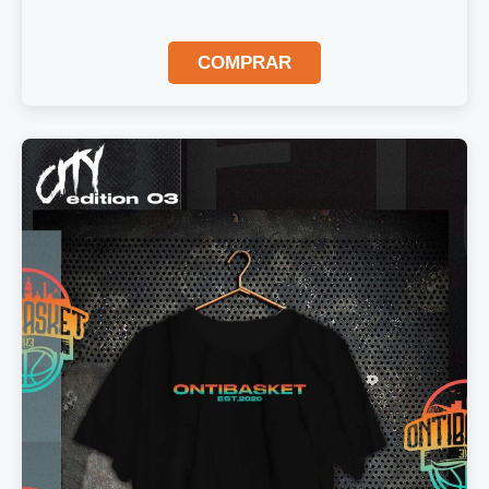
COMPRAR