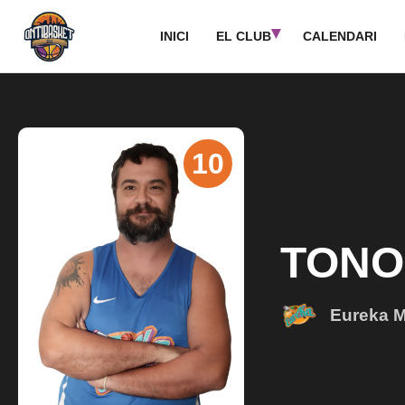
Vés
al
INICI
EL CLUB
CALENDARI
contingut
10
TONO
Eureka M